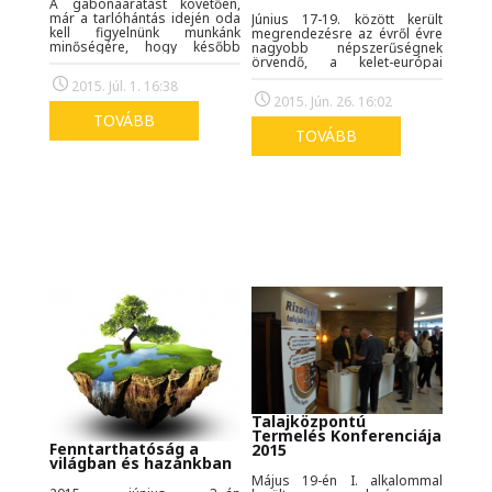
A gabonaaratást követően,
már a tarlóhántás idején oda
Június 17-19. között került
kell figyelnünk munkánk
megrendezésre az évről évre
minőségére, hogy később
nagyobb népszerűségnek
megfelelő magágyat
örvendő, a kelet-európai
készítsünk következő
térség legjelentősebb és
2015. Júl. 1. 16:38
kultúrnövényünk számára.
legnagyobb műtrágya
2015. Jún. 26. 16:02
Érdemes számításba venni a
konferenciája Prágában.
tarlón maradt gyökér és
TOVÁBB
szármaradványok
TOVÁBB
hatóanyagait, melyek
megfelelő talajállapot esetén
állnak rendelkezésre, ekkor
tudnak valóban
költségcsökkentő hatást
gyakorolni.
Talajközpontú
Termelés Konferenciája
Fenntarthatóság a
2015
világban és hazánkban
Május 19-én I. alkalommal