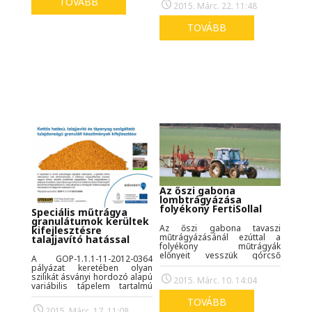
automata kiszerelő rendszer
TOVÁBB
2015. Márc. 22. 11:48
megoldásokról térségükben.
került beszerzésre, melyek a
A két termelő bemutatkozását
Fertilia Kft.
cikkünkben olvashatják!
TOVÁBB
kapacitásfejlesztését
szolgálják, és a hobbikert
célcsoport számára új
műtrágya összetételek és
kiszerelések értékesítését
teszik lehetővé.
Az őszi gabona
lombtrágyázása
folyékony FertiSollal
Speciális műtrágya
granulátumok kerültek
Az őszi gabona tavaszi
kifejlesztésre
műtrágyázásánál ezúttal a
talajjavító hatással
folyékony műtrágyák
előnyeit vesszük górcső
A GOP-1.1.1-11-2012-0364
alá. Egy kevésbé csapadékos
pályázat keretében olyan
tavaszon probléma
szilikát ásványi hordozó alapú
2015. Márc. 10. 14:04
lehet eltalálnunk az ideális
variábilis tápelem tartalmú
műtrágyázás időpontját
speciális granulátumok
szilárd műtrágyák esetében. A
TOVÁBB
kerültek kifejlesztésre, melyek
folyékony műtrágyák előnye
2015. Márc. 17. 11:08