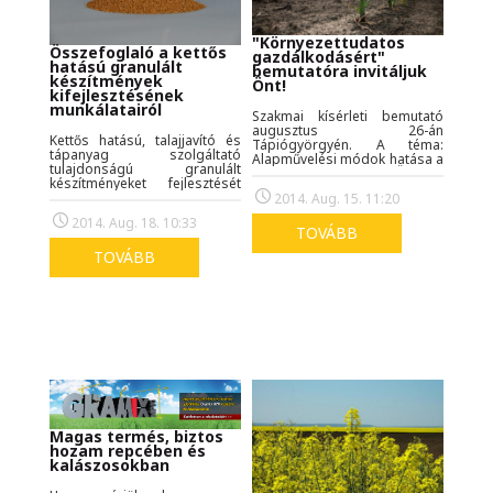
"Környezettudatos
Összefoglaló a kettős
gazdálkodásért"
hatású granulált
bemutatóra invitáljuk
készítmények
Önt!
kifejlesztésének
munkálatairól
Szakmai kísérleti bemutató
augusztus 26-án
Kettős hatású, talajjavító és
Tápiógyörgyén. A téma:
tápanyag szolgáltató
Alapművelési módok hatása a
tulajdonságú granulált
talajállapotra. Jöjjön el Ön is!
készítményeket fejlesztését
kezdtük meg, a GOP-1.1.1-11-
2014. Aug. 15. 11:20
2012-0364 fejlesztési projekt
2014. Aug. 18. 10:33
keretében, melyről év elején
TOVÁBB
adtunk tudósítást, az
elvégezett munkákról ezen
TOVÁBB
cikkben számolunk be.
Magas termés, biztos
hozam repcében és
kalászosokban