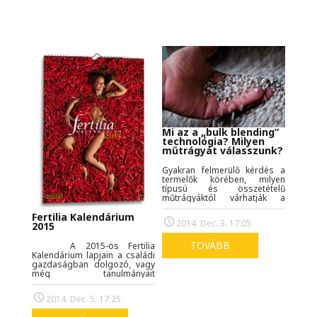
Mi az a „bulk blending”
technológia? Milyen
műtrágyát válasszunk?
Gyakran felmerülő kérdés a
termelők körében, milyen
típusú és összetételű
műtrágyáktól várhatják a
legnagyobb
Fertilia Kalendárium
eredményességet? Sokan a
2014. Dec. 3. 17:05
2015
kevert műtrágyákat és a „bulk
blending” technológiával
készült műtrágyákat egynek
TOVÁBB
A 2015-ös Fertilia
gondolják – tévesen.
Kalendárium lapjain a családi
Cikkünkben nemzetközi
gazdaságban dolgozó, vagy
trendekről is olvashat!
még tanulmányait
folytató gazda lányok és fiúk
láthatóak, akiket saját
2014. Dec. 5. 17:25
közegükben,
agrárkörnyezetben fotóztunk,