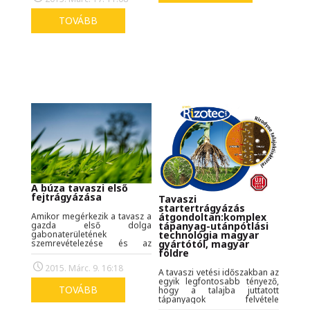
alkalmasak a műtrágyák
ezzel szemben az, hogy
hatékonyságának fokozására
nagyon minimális
és talajjavító hatással bírnak.
TOVÁBB
csapadékkal (akár a reggeli
harmattal) rögtön a
gyökérzónába tudjuk juttatni.
A búza tavaszi első
fejtrágyázása
Tavaszi
startertrágyázás
Amikor megérkezik a tavasz a
átgondoltan:komplex
gazda első dolga
tápanyag-utánpótlási
gabonaterületének
technológia magyar
szemrevételezése és az
gyártótól, magyar
időjárási előrejelzést
földre
figyelembe véve a
2015. Márc. 9. 16:18
műtrágyaszórás idejének
A tavaszi vetési időszakban az
meghatározása, de legalább
egyik legfontosabb tényező,
is körülbelüli megbecslése. A
TOVÁBB
hogy a talajba juttatott
gabona tavaszi
tápanyagok felvétele
fejtrágyázásánál nagy
megfelelő mértékű, és intenzív