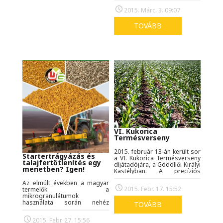
tekintettel kell lennünk a
legyen, hiszen a jó start
tavaszi fagyos éjszakákra és
2015. Márc. 3. 09:07
megalapozza a vegetációs
az enyhe nappalokra.
stabilitást, ami később kihat a
terméshozamra is.
TOVÁBB
VI. Kukorica
Termésverseny
2015. február 13-án került sor
Startertrágyázás és
a VI. Kukorica Termésverseny
talajfertőtlenítés egy
díjátadójára, a Gödöllői Királyi
menetben? Igen!
Kastélyban. A precíziós
gazdálkodásról, az okszerű
Az elmúlt években a magyar
talajművelésről, és
2015. Febr. 17. 15:52
termelők a
kukoricatermesztési
mikrogranulátumok
világrekordokról tartott
használata során nehéz
színvonalas előadások után a
TOVÁBB
helyzetbe kerültek. Dönteniük
verseny értékelése, majd a
kellett, hogy a tavaszi kultúrák
díjak átadása következett.
2015. Febr. 27. 15:56
kezdeti fejlődését segítő,