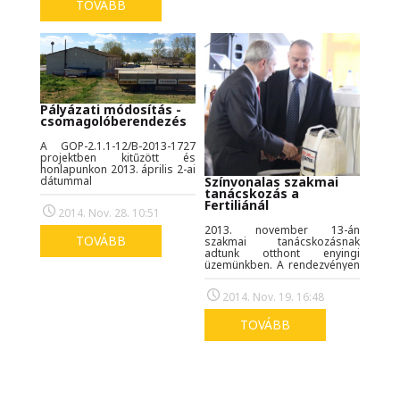
hol traktoron, hol
TOVÁBB
kukoricaföldön, hol a
fűszerpaprika tengerében. Az
ország minden tájáról
bemutatkoznak a zöldség- és
növénytermesztéssel,
állattartással, borászattal
foglalkozó ifjú gazdák,
agrárszakemberek.
Pályázati módosítás -
csomagolóberendezés
A GOP-2.1.1-12/B-2013-1727
projektben kitűzött és
honlapunkon 2013. április 2-ai
Színvonalas szakmai
dátummal
tanácskozás a
bemutatott infrastruktúrális
Fertiliánál
fejlesztési elképzeléseink a
2014. Nov. 28. 10:51
gazdasági körülmények
változása, és a piaci igények
2013. november 13-án
módosulása miatt részben
TOVÁBB
szakmai tanácskozásnak
okafogyottá váltak, ill.
adtunk otthont enyingi
módosultak, ezért kértük a
üzemünkben. A rendezvényen
szerződés módosítást annnak
a hazai termelőket érintő
érdekében, hogy a pályázati
aktuális, friss és hasznos
2014. Nov. 19. 16:48
összeget új gyártósor
mezőgazdasági
beszerzésére tudjuk fordítani.
információkról is szó
esett, majd ünnepélyes
TOVÁBB
díjátadó, és gyárlátogatás
zárta a programot.