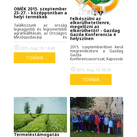
OMÉK 2015. szeptember
23-27. - középpontban a
helyi termékek
Felkészülni az
elkerülhetetlenre,
Találkozzunk az ország
megelőzni az
legnagyobb és legismertebb
elkerülhetőt! - Gazdag
agrárkiállításán, az Országos
Gazda Konferencia 4
Mezőgazdasági és
helyszínen
Élelmiszeripari Kiállításon a D
pavilon 204/A standján!
2015. szeptemberében kerül
2015. Aug. 19. 14:46
megrendezésre a Gazdag
Gazda
TOVÁBB
Konferenciasorozat, Kaposváron,
Budapesten, Berettyóújfalun,
és Szegeden. A szakmai
2015. Aug. 18. 09:28
rendezvények központi témája
idén az agrometeorológia és
az éghajlatváltozás rendkívül
TOVÁBB
aktuális témakörei lesznek,
így a program a „Hogyan
reagáljunk a változó éghajlat
kihívásaira a talaj-
előkészítéstől a betárolásig?”
alcímet viseli.
Termeléstámogatás