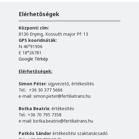
Elérhetőségek
Központi cím:
8130 Enying, Kossuth major Pf: 13
GPS kooridnáták:
N 46°91906
E 18°26781
Google Térkép
Elérhetőségek:
Simon Péter
: ügyvezető, értékesítés
Tel.: +36 30 377 5666
e-mail:
simon.peter@fertiliatrans.hu
Botka Beatrix
: értékesítés
Tel.: +36 70 795 7358
e-mail:
botka.beatrix@fertiliatrans.hu
Patkós Sándor
értékesítési szaktanácsadó