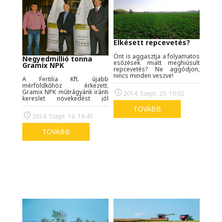
Elkésett repcevetés?
Önt is aggasztja a folyamatos
Negyedmillió tonna
esőzések miatt meghiúsult
Gramix NPK
repcevetés? Ne aggódjon,
nincs minden veszve!
A Fertilia Kft. újabb
mérföldkőhöz érkezett.
Gramix NPK műtrágyánk iránti
2014. Szept. 23. 10:02
kereslet növekedést jól
mutatja, hogy a napokban
TOVÁBB
gyártottuk le a
2014. Szept. 16. 16:45
negyedmilliomodik tonnát a
termékünkből. Ez alkalomból
gyárlátogatással és
TOVÁBB
ünnepélyes díjátadóval
egybekötött sajtótájékoztatót
tartottunk.