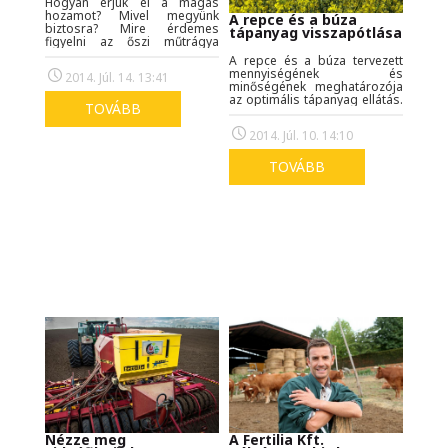
Hogyan érjük el a magas
hozamot? Mivel megyünk
A repce és a búza
biztosra? Mire érdemes
tápanyag visszapótlása
figyelni az őszi műtrágya
összetétel kiválasztásánál?
A repce és a búza tervezett
Olvassa el cikkünket!
mennyiségének és
2014. Júl. 14. 13:41
minőségének meghatározója
az optimális tápanyag ellátás.
TOVÁBB
Az őszi vetésű növények
fajlagos makro, mezo, és
2014. Júl. 10. 14:10
mikro tápanyag-igényéről
írunk cikkünkben!
TOVÁBB
A Fertilia Kft.
Nézze meg