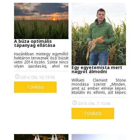
A búza optimális
tápanyag ellátása
Hazánkban mintegy egymillió
hektáron terveznek őszi búzát
vetni 2014 őszén. Szinte nincs
olyan gazdaság, ahol ne
Egy egyetemista mert
jelenne meg a búza, hisz hazai
nagyot álmodni
körülmények között majd
2014. Okt. 10. 15:03
minden termőhelyen
William Clement Stone
biztonságosan termeszthető.
mondása szerint „Minden,
A gazdaságossági
TOVÁBB
amit az ember elméje képes
szempontok azonban
kitalálni és elhinni, azt képes
sokszor szemben állnak a
elérni.” Tóth Patrik 22 éves
termésátlagok alakulásával,
egyetemista a
ami nem csak a termőhelyi
2014. Okt. 7. 10:36
szakdolgozatához felállított
adottságok és a környezeti
kísérletének bemutatóját
tényezők hatásának
2014. augusztus 26-ra tűzte ki.
TOVÁBB
függvényében alakítható.
Az álma megvalósult!