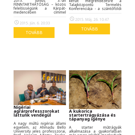
2015. június 3.-án
került megrendezésre a
FENNTARTHATÓSÁG – közös
Talajközpontú Termelés
felelősségünk a Kárpát-
Konferenciája - a szántóföldi
medencében címmel
hozamnövelés az alapoktól
megtartott jubileumi
elnevezésű szakmai program.
2015. Máj. 26. 10:47
konferencia keretében a
A 2015. évet az ENSZ a Talajok
2015. Jún. 6. 20:33
környezetvédelemről, a
Nemzetközi Évének
környezeti nevelésről, a
nyilvánította, többek között ez
TOVÁBB
természeti tőke értékeiről, a
TOVÁBB
adta az ötletét és aktualitását
globális fenntarthatósági
a Fertilia, az Axiál, a Magyar
problémákról is szó esett,
Talajtani Társaság, a Nébih, a
valamint a tudatos életmód
GOSZ és a Phylazonit
fontosságára is felhívták a
támogatásával
figyelmet.
megrendezésre kerülő
konferenciának. Érdekes,
tartalmas, aktuális
előadásokkal, hasznos
témákkal vártuk az
érdeklődőket!
Nigériai
A kukorica
agrárprofesszorokat
startertrágyázása és
láttunk vendégül
tápanyag igénye
A nagy múltú nigériai állami
A starter műtrágyák
egyetem, az Ahmadu Bello
alkalmazása a gyakorlatban
University jeles professzorai,