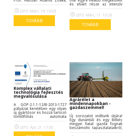
már egyre inkább megkedvelt
Prof. Hassan Adamu Zoaka,
és elvárt része az intenzív
Prof. Ezra Bako Adams
növénytermesztésnek. Fontos
akadémikus, és Prof. Haruna
2015. Márc. 19. 10:03
a növényt már a kezdeti
Kaita, mint
2015. Márc. 11. 10:28
fejlődésben támogatnunk. A
kormányküldöttségi
gyakorlatban ki ezt
delegáltak hazánkban jártak,
TOVÁBB
(mikrogranulátum közvetlenül
modern, hatékony
TOVÁBB
a mag mellé), ki azt használja
műtrágyázási lehetőségek
(sorközbe szórás), de egy
után kutatva.
biztos, nem támaszkodhatunk
már csak az alap és a fej- vagy
lombtrágyázásra.
Komplex vállalati
technológia fejlesztés
megvalósulása
Agrárélet a
mindennapokban -
A GOP-2.1.1-12/B-2013-1727
gazdaszemmel!
pályázat keretében egy olyan
új gyártósor és hozzá tartozó
Új sorozatot indítunk útjára!
tömlőfóliás automata
Egy dunántúli és egy Békés
kiszerelő rendszer, és
megyei fiatal gazda fognak
egységrakat képző automata
2015. Ápr. 21. 17:05
beszámolni tapasztalataikról,
robotcella, valamint automata
az aktuális mezőgazdasági
raklapfóliázó cella és
munkálatokról, problémákról,