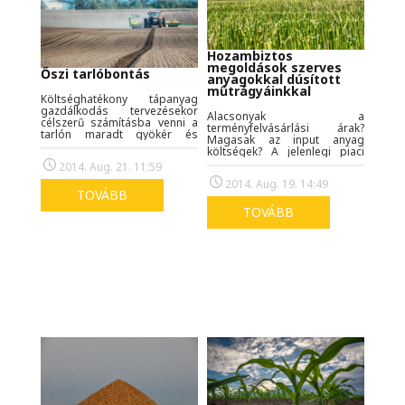
Hozambiztos
megoldások szerves
Őszi tarlóbontás
anyagokkal dúsított
műtrágyáinkkal
Költséghatékony tápanyag
gazdálkodás tervezésekor
Alacsonyak a
célszerű számításba venni a
terményfelvásárlási árak?
tarlón maradt gyökér és
Magasak az input anyag
szármaradványok
költségek? A jelenlegi piaci
hatóanyagait. Ezek csak jó
körülmények között jogos
2014. Aug. 21. 11:59
talajszerkezet és megfelelően
kérdés, hogyan tudunk javítani
aktív talajélet esetén állnak
2014. Aug. 19. 14:49
a jövedelmezőségünkön?
rendelkezésre, csak ekkor
TOVÁBB
tudnak költségcsökkentő
TOVÁBB
hatást gyakorolni.