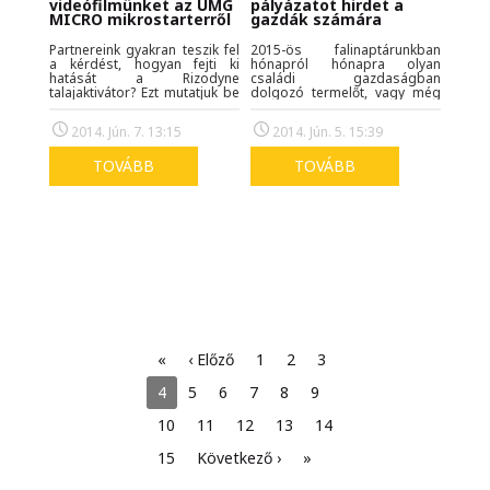
pályázatot hirdet a
videófilmünket az UMG
gazdák számára
MICRO mikrostarterről
2015-ös falinaptárunkban
Partnereink gyakran teszik fel
hónapról hónapra olyan
a kérdést, hogyan fejti ki
családi gazdaságban
hatását a Rizodyne
dolgozó termelőt, vagy még
talajaktivátor? Ezt mutatjuk be
egyetemi agrártanulmányait
kisfilmünkben, továbbá az
folytató fiatalt fogunk
UMG MICRO tavaszi és őszi
2014. Jún. 5. 15:39
2014. Jún. 7. 13:15
bemutatni, aki büszke arra,
felhasználásáról, a
amit felmenői elértek, és amit
terméktapasztalatokról két
ő maga is tovább örököl.
termelő mondja el
TOVÁBB
TOVÁBB
véleményét.
«
‹ Előző
1
2
3
4
5
6
7
8
9
10
11
12
13
14
15
Következő ›
»