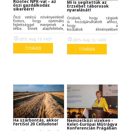
Rizotec NPK-val – az
Mi is segítettük az
őszi gazdálkodás
Erzsébet táborosok
sikeréért!
nyaralását!
Őszi vetésű növényeinknél
Örülünk, hogy cégünk
fontos, hogy optimális
is hozzájárulhatott ahhoz,
fejlettséggel menjenek a
hogy a
télbe. Ennek alapfeltétele,
kisdiákok élményekben
hogy erős gyökérzete
gazdag, tartalmas,
fejlődjön. A gyökér
programokban bővelkedő egy
2015. Aug. 13. 14:51
2015. Aug. 12. 14:03
tápanyagfelvevő felületét
hetet tölthettek a Zánkai
növelhetjük, ha a kezdeti
Gyermektáborban.
fejlődést, gyökérképződést
TOVÁBB
TOVÁBB
gyorsító tápanyagot adunk
neki, és ha a hajszálgyökér
képződés intenzitását
biostimuláns hatású és
talajéletet fokozó anyagokkal
serkentjük.
Ha szárbontás, akkor
Nemzetközi vizeken -
FertiSol 20 Celludone!
Kelet-Európai Műtrágya
Konferencián Prágában