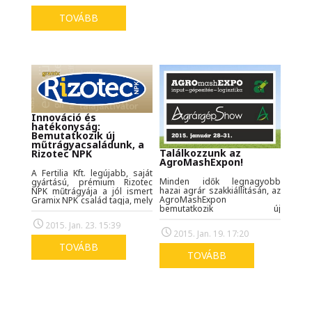
dinamikus kelést,
gyökérképződést biztosító
TOVÁBB
mikrogranulált startert
juttatják ki, vagy a napjainkban
egyes kultúrákban
nélkülözhetetlen rovarölő
talajfertőtlenítőszert. Erre
nyújtunk megoldást új
szolgáltatásunkkal!
Innováció és
hatékonyság:
Bemutatkozik új
műtrágyacsaládunk, a
Találkozzunk az
Rizotec NPK
AgroMashExpon!
A Fertilia Kft. legújabb, saját
Minden idők legnagyobb
gyártású, prémium Rizotec
hazai agrár szakkiállításán, az
NPK műtrágyája a jól ismert
AgroMashExpon
Gramix NPK család tagja, mely
bemutatkozik új
a hatékony, gazdaságos és
műtrágyacsaládunk, a Rizotec
környezetkímélő
2015. Jan. 23. 15:39
NPK. Érdemes lesz kilátogatni,
növénytáplálást alapozza
2015. Jan. 19. 17:20
vásári kedvezményekkel,
meg!
tápanyag-gazdálkodási
TOVÁBB
tanácsadással is várjuk Önt a
TOVÁBB
G pavilon 104/D standján.