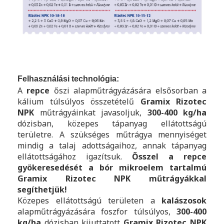
Felhasználási technológia:
A
repce
őszi alapműtrágyázására elsősorban a
kálium túlsúlyos összetételű
Gramix
Rizotec
NPK
műtrágyáinkat javasoljuk,
300-400 kg/ha
dózisban, közepes tápanyag ellátottságú
területre. A szükséges műtrágya mennyiséget
mindig a talaj adottságaihoz, annak tápanyag
ellátottságához igazítsuk.
Ősszel a repce
gyökeresedését a bór mikroelem tartalmú
Gramix Rizotec NPK műtrágyákkal
segíthetjük!
Közepes ellátottságú területen a
kalászosok
alapműtrágyázására foszfor túlsúlyos,
300-400
kg/ha
dózisban kijuttatott
Gramix
Rizotec NPK