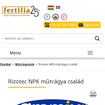
+36 30 566 5386
Kapcsolat
Menü
Toggle
navigatio
Főoldal
»
Műtrágyáink
» Rizotec NPK műtrágya család
Rizotec NPK műtrágya család