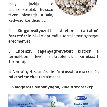
mely javítja a
talajszerkezetet,
hosszú
távon biztosítja a talaj
kedvező kondícióját.
2.
Kiegyensúlyozott tápelem tartalmú
összetétele
révén optimális termésmennyiséget
eredményez
3.
Intenzív tápanyagfelvétel
t biztosít a
termékben lévő mikroelemek
kelatizált
formulá
ja
4. A növények számára
létfontosságú makro- és
mikroelemek
et tartalmazza
5.
Válogatott alapanyagok, kiváló szóráskép