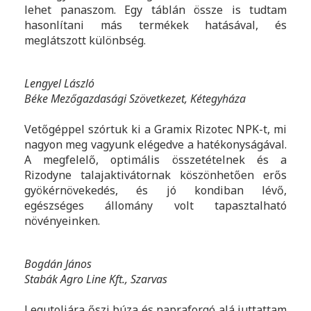
lehet panaszom. Egy táblán össze is tudtam
hasonlítani más termékek hatásával, és
meglátszott különbség.
Lengyel László
Béke Mezőgazdasági Szövetkezet, Kétegyháza
Vetőgéppel szórtuk ki a Gramix Rizotec NPK-t, mi
nagyon meg vagyunk elégedve a hatékonyságával.
A megfelelő, optimális összetételnek és a
Rizodyne talajaktivátornak köszönhetően erős
gyökérnövekedés, és jó kondiban lévő,
egészséges állomány volt tapasztalható
növényeinken.
Bogdán János
Stabák Agro Line Kft., Szarvas
Legutoljára őszi búza és napraforgó alá juttattam