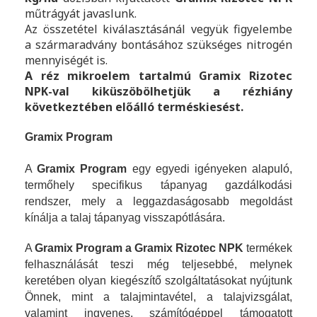
műtrágyát javaslunk.
Az összetétel kiválasztásánál vegyük figyelembe
a szármaradvány bontásához szükséges nitrogén
mennyiségét is.
A réz mikroelem tartalmú Gramix Rizotec
NPK-val kiküszöbölhetjük a rézhiány
következtében előálló terméskiesést.
Gramix Program
A
Gramix Program
egy egyedi igényeken alapuló,
termőhely specifikus tápanyag gazdálkodási
rendszer, mely a leggazdaságosabb megoldást
kínálja a talaj tápanyag visszapótlására.
A
Gramix Program a Gramix Rizotec NPK
termékek
felhasználását teszi még teljesebbé, melynek
keretében olyan kiegészítő szolgáltatásokat nyújtunk
Önnek, mint a talajmintavétel, a talajvizsgálat,
valamint ingyenes, számítógéppel támogatott