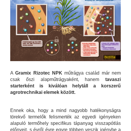
A
Gramix
Rizotec NPK
műtrágya család már nem
csak őszi alapműtrágyaként, hanem
tavaszi
starterként is kiválóan helytáll a korszerű
agrotrechnikai elemek között.
Ennek oka, hogy a mind nagyobb hatékonyságra
törekvő termelők felismerték az egyedi igényeken
alapuló termőhely specifikus tápanyag visszapótlás
előnyeit, s évről évre egyre többen veszik igénybe a