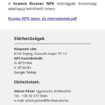
A
Gramix
Rizotec NPK
műtrágyák biztonsági
adatlapja letölthető innen:
Rizotec NPK mezo- és mikroelemek.pdf
Elérhetőségek
Központi cím:
8130 Enying, Kossuth major Pf: 13
GPS kooridnáták:
N 46°91906
E 18°26781
Google Térkép
Elérhetőségek:
Simon Péter
: ügyvezető, értékesítés
Tel.: +36 30 377 5666
e-mail:
simon.peter@fertiliatrans.hu