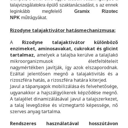
talajvizsgálatokra épülő szaktanácsadást, s az ennek
leginkább megfelelő
Gramix Rizotec
NPK
műtrágyákat.
Rizodyne talajaktivátor hatásmechanizmusa:
A
Rizodyne talajaktivátor különböző
enzimeket, aminosavakat, cukrokat és glicint
tartalmaz,
amelyek a talajba kerülve a talajlakó
mikroorganizmusok életfeltételeit
nagymértékben javítják, így azok elszaporodnak.
Ezáltal jelentősen megnő a talajaktivitás és a
rizoszféra hatás, a rizoszféra határa kiterjed.
Javul a tápanyagok mobilizálása és felvehetősége,
ugyanakkor a hajszálgyökerek képződése megnő.
A talajélet dinamizálásával javul a talajszerkezet,
a talaj levegőzése és vízmegtartó képessége, nő
szerves anyag tartalma.
Rendszeres használatával hosszútávon