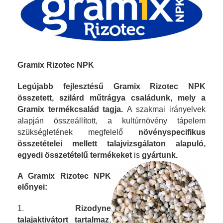
Gramix Rizotec NPK
Legújabb fejlesztésű Gramix Rizotec NPK
összetett, szilárd műtrágya családunk, mely a
Gramix termékcsalád tagja.
A
szakmai irányelvek
alapján összeállított, a kultúrnövény tápelem
szükségletének megfelelő
növényspecifikus
összetételei mellett talajvizsgálaton alapuló,
egyedi összetételű termékeket
is
gyártunk.
A Gramix Rizotec NPK
előnyei:
1.
Rizodyne
talajaktivátort tartalmaz
,