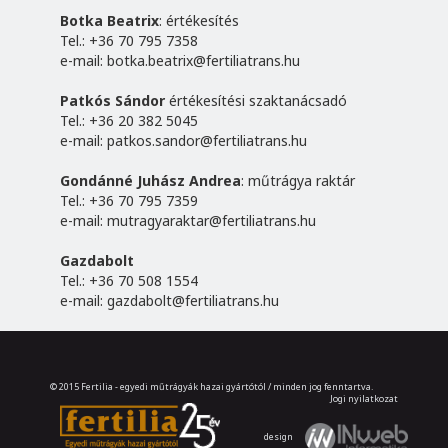
Botka Beatrix
: értékesítés
Tel.: +36 70 795 7358
e-mail:
botka.beatrix@fertiliatrans.hu
Patkós Sándor
értékesítési szaktanácsadó
Tel.: +36 20 382 5045
e-mail:
patkos.sandor@fertiliatrans.hu
Gondánné Juhász Andrea
: műtrágya raktár
Tel.: +36 70 795 7359
e-mail:
mutragyaraktar@fertiliatrans.hu
Gazdabolt
Tel.: +36 70 508 1554
e-mail:
gazdabolt@fertiliatrans.hu
© 2015 Fertilia - egyedi műtrágyák hazai gyártótól / minden jog fenntartva.
Jogi nyilatkozat
design