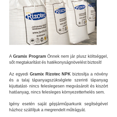
A
Gramix Program
Önnek nem jár plusz költséggel,
sőt megtakarítást és hatékonyságnövelést biztosít!
Az egyedi
Gramix Rizotec NPK
biztosítja a növény
és a talaj tápanyagszükséglete szerinti tápanyag
kijuttatást- nincs feleslegesen megvásárolt és kiszórt
hatóanyag, nincs felesleges környezetterhelés sem.
Igény esetén saját gépjárműparkunk segítségével
házhoz szállítjuk a megrendelt műtrágyát.