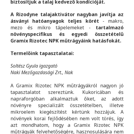
biztosítjuk a talaj kedvező kondícióját.
A Rizodyne talajaktivátor nagyban javítja az
ásványi hatóanyagok teljes körét
- makro,
mezo és mikro tápelemeket -
tartalmazó
növényspecifikus és egyedi összetételű
Gramix Rizotec NPK műtrágyáink hatásfokát.
Termelőink tapasztalatai:
Soltész Gyula igazgató
Naki Mezőgazdasági Zrt., Nak
A Gramix Rizotec NPK műtrágyákról nagyon jó
tapasztalatot szereztünk. Kukoricában és
napraforgóban alkalmaztuk őket, az adott
növényre specializált összetételben, illetve
mikroelem kiegészítést kértünk hozzájuk. A
növények korai fejlődésében nem volt törés, így
azt mondhatom, hogy a Gramix Rizotec NPK
műtrágyák felvehetőségére, hasznosulására nem