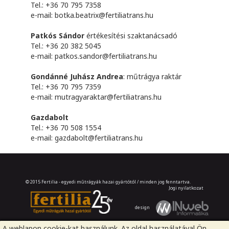
Tel.: +36 70 795 7358
e-mail:
botka.beatrix@fertiliatrans.hu
Patkós Sándor
értékesítési szaktanácsadó
Tel.: +36 20 382 5045
e-mail:
patkos.sandor@fertiliatrans.hu
Gondánné Juhász Andrea
: műtrágya raktár
Tel.: +36 70 795 7359
e-mail:
mutragyaraktar@fertiliatrans.hu
Gazdabolt
Tel.: +36 70 508 1554
e-mail:
gazdabolt@fertiliatrans.hu
© 2015 Fertilia - egyedi műtrágyák hazai gyártótól / minden jog fenntartva.
Jogi nyilatkozat
design
A weblapon cookie-kat használunk. Az oldal használatával Ön