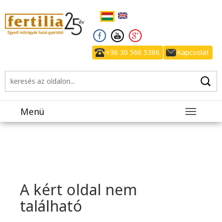
+36 30 566 5386
Kapcsolat
Menü
Toggle
navigatio
A kért oldal nem
található