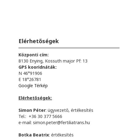
Elérhetőségek
Központi cím:
8130 Enying, Kossuth major Pf: 13
GPS kooridnáták:
N 46°91906
E 18°26781
Google Térkép
Elérhetőségek:
Simon Péter
: ügyvezető, értékesítés
Tel.: +36 30 377 5666
e-mail:
simon.peter@fertiliatrans.hu
Botka Beatrix
: értékesítés