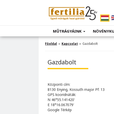
MŰTRÁGYÁINK
NÖVÉNYK
Főoldal
»
Kapcsolat
» Gazdabolt
Gazdabolt
Központi cím:
8130 Enying, Kossuth major Pf: 13
GPS kooridnáták:
N 46°55.141420'
E 18°16.067079'
Google Térkép