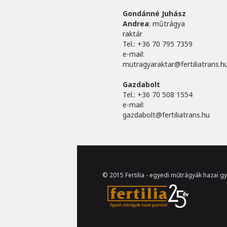
Gondánné Juhász
Andrea
: műtrágya
raktár
Tel.: +36 70 795 7359
e-mail:
mutragyaraktar@fertiliatrans.h
Gazdabolt
Tel.: +36 70 508 1554
e-mail:
gazdabolt@fertiliatrans.hu
© 2015 Fertilia - egyedi műtrágyák hazai gy