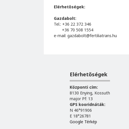
Elérhetőségek:
Gazdabolt:
Tel.: +36 22 372 346
+36 70 508 1554
e-mail: gazdabolt@fertiliatrans.hu
Elérhetőségek
Központi cím:
8130 Enying, Kossuth
major Pf: 13
GPS kooridnáták:
N 46°91906
E 18°26781
Google Térkép