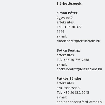
Elérhetőségek:
Simon Péter
:
ügyvezető,
értékesítés
Tel.: +36 30 377
5666
e-mail:
simon.peter@fertiliatrans.hu
Botka Beatrix
:
értékesítés
Tel.: +36 70 795 7358
e-mail:
botka.beatrix@fertiliatrans.hu
Patkós Sándor
értékesítési
szaktanácsadó
Tel.: +36 20 382 5045
e-mail:
patkos.sandor@fertiliatrans.hu