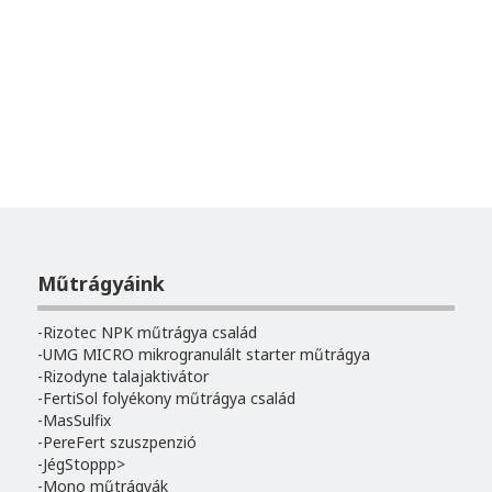
Műtrágyáink
Rizotec NPK műtrágya család
UMG MICRO mikrogranulált starter műtrágya
Rizodyne talajaktivátor
FertiSol folyékony műtrágya család
MasSulfix
PereFert szuszpenzió
JégStoppp>
Mono műtrágyák