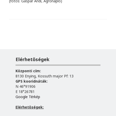
(fotós: Gáspár Andi, Agronapló)
Elérhetőségek
Központi cím:
8130 Enying, Kossuth major Pf: 13
GPS kooridnáták:
N 46°91906
E 18°26781
Google Térkép
Elérhetőségek: