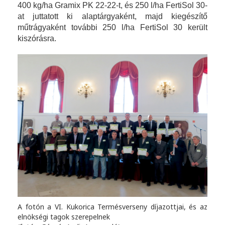
400 kg/ha Gramix PK 22-22-t, és 250 l/ha FertiSol 30-
at juttatott ki alaptárgyaként, majd kiegészítő
műtrágyaként további 250 l/ha FertiSol 30 került
kiszórásra.
A fotón a VI. Kukorica Termésverseny díjazottjai, és az
elnökségi tagok szerepelnek