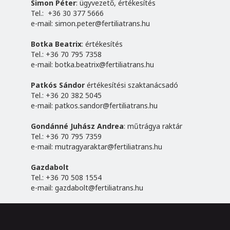
Simon Péter
: ügyvezető, értékesítés
Tel.: +36 30 377 5666
e-mail:
simon.peter@fertiliatrans.hu
Botka Beatrix
: értékesítés
Tel.: +36 70 795 7358
e-mail:
botka.beatrix@fertiliatrans.hu
Patkós Sándor
értékesítési szaktanácsadó
Tel.: +36 20 382 5045
e-mail:
patkos.sandor@fertiliatrans.hu
Gondánné Juhász Andrea
: műtrágya raktár
Tel.: +36 70 795 7359
e-mail:
mutragyaraktar@fertiliatrans.hu
Gazdabolt
Tel.: +36 70 508 1554
e-mail:
gazdabolt@fertiliatrans.hu