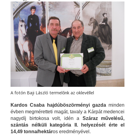
A fotón Baji László termelőnk az oklevéllel
Kardos Csaba hajdúböszörményi gazda
minden
évben megméretteti magát, tavaly a Kárpát medencei
nagydíj birtokosa volt, idén a
Száraz művelésű,
szántás nélküli kategória II. helyezését érte el
14,49 tonna/hektár
os eredményével.