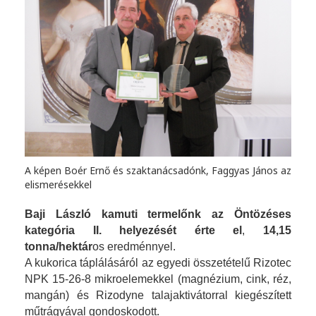
A képen Boér Ernő és szaktanácsadónk, Faggyas János az
elismerésekkel
Baji László kamuti termelőnk az Öntözéses
kategória II. helyezését érte el
,
14,15
tonna/hektár
os eredménnyel.
A kukorica táplálásáról az egyedi összetételű Rizotec
NPK 15-26-8 mikroelemekkel (magnézium, cink, réz,
mangán) és Rizodyne talajaktivátorral kiegészített
műtrágyával gondoskodott.