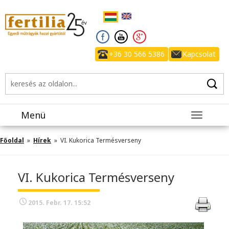
+36 30 566 5386
Kapcsolat
Menü
Toggle
navigatio
Főoldal
»
Hírek
» VI. Kukorica Termésverseny
VI. Kukorica Termésverseny
2015. Febr. 17. 15:52