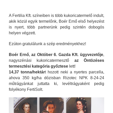
A Fertilia Kft. színeiben is több kukoricatermelő indult,
akik közül egyik termelőnk, Boér Ernő első helyezést
is nyert, több partnerünk pedig szintén dobogós
helyen végzett.
Ezúton gratulálunk a szép eredményekhez!
Boér Ernő, az Október 6. Gazda Kft. ügyvezetője
,
nagyszénási kukoricatermesztő
az Öntözéses
termesztési kategória győztese
lett!
14,37 tonna/hektár
t hozott neki a nyertes parcella,
ahova 350 kg/ha dózisban Rizotec NPK 8-24-24
műtrágyánkat juttatta ki, levéltrágyaként pedig
folyékony FertiSolt.