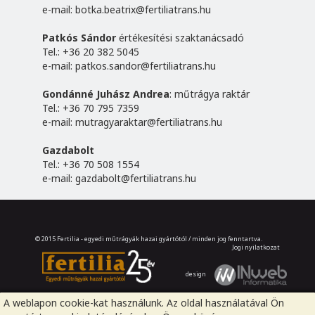
e-mail:
botka.beatrix@fertiliatrans.hu
Patkós Sándor
értékesítési szaktanácsadó
Tel.: +36 20 382 5045
e-mail:
patkos.sandor@fertiliatrans.hu
Gondánné Juhász Andrea
: műtrágya raktár
Tel.: +36 70 795 7359
e-mail:
mutragyaraktar@fertiliatrans.hu
Gazdabolt
Tel.: +36 70 508 1554
e-mail:
gazdabolt@fertiliatrans.hu
© 2015 Fertilia - egyedi műtrágyák hazai gyártótól / minden jog fenntartva.
Jogi nyilatkozat
design
A weblapon cookie-kat használunk. Az oldal használatával Ön