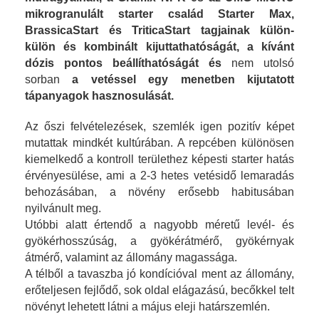
mikrogranulált starter család Starter Max,
BrassicaStart és TriticaStart tagjainak külön-
külön és kombinált kijuttathatóságát, a kívánt
dózis pontos beállíthatóságát és
nem utolsó
sorban
a vetéssel egy menetben kijutatott
tápanyagok hasznosulását.
Az őszi felvételezések, szemlék igen pozitív képet
mutattak mindkét kultúrában. A repcében különösen
kiemelkedő a kontroll területhez képesti starter hatás
érvényesülése, ami a 2-3 hetes vetésidő lemaradás
behozásában, a növény erősebb habitusában
nyilvánult meg.
Utóbbi alatt értendő a nagyobb méretű levél- és
gyökérhosszúság, a gyökérátmérő, gyökérnyak
átmérő, valamint az állomány magassága.
A télből a tavaszba jó kondícióval ment az állomány,
erőteljesen fejlődő, sok oldal elágazású, becőkkel telt
növényt lehetett látni a május eleji határszemlén.