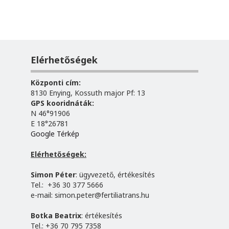
Elérhetőségek
Központi cím:
8130 Enying, Kossuth major Pf: 13
GPS kooridnáták:
N 46°91906
E 18°26781
Google Térkép
Elérhetőségek:
Simon Péter
: ügyvezető, értékesítés
Tel.: +36 30 377 5666
e-mail:
simon.peter@fertiliatrans.hu
Botka Beatrix
: értékesítés
Tel.: +36 70 795 7358