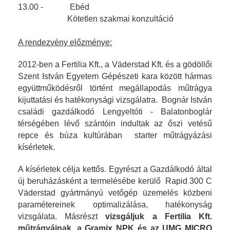
13.00 - Ebéd
Kötetlen szakmai konzultáció
A rendezvény előzménye:
2012-ben a Fertilia Kft., a Väderstad Kft. és a gödöllői
Szent István Egyetem Gépészeti kara között hármas
együttműködésről történt megállapodás műtrágya
kijuttatási és hatékonysági vizsgálatra. Bognár István
családi gazdálkodó Lengyeltóti - Balatonboglár
térségében lévő szántóin indultak az őszi vetésű
repce és búza kultúrában starter műtrágyázási
kísérletek.
A kísérletek célja kettős. Egyrészt a Gazdálkodó által
új beruházásként a termelésébe kerülő Rapid 300 C
Väderstad gyártmányú vetőgép üzemelés közbeni
paramétereinek optimalizálása, hatékonyság
vizsgálata. Másrészt
vizsgáljuk a Fertilia Kft.
műtrágyáinak, a Gramix NPK és az UMG MICRO