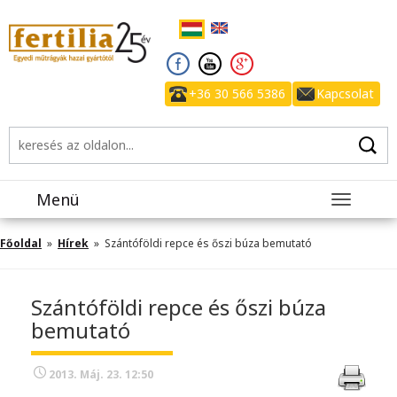
+36 30 566 5386
Kapcsolat
Menü
Toggle
navigatio
Főoldal
»
Hírek
» Szántóföldi repce és őszi búza bemutató
Szántóföldi repce és őszi búza
bemutató
2013. Máj. 23. 12:50