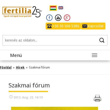
+36 30 566 5386
Kapcsolat
Menü
Toggle
navigatio
Főoldal
»
Hírek
» Szakmai fórum
Szakmai fórum
2013. Aug. 22. 16:19