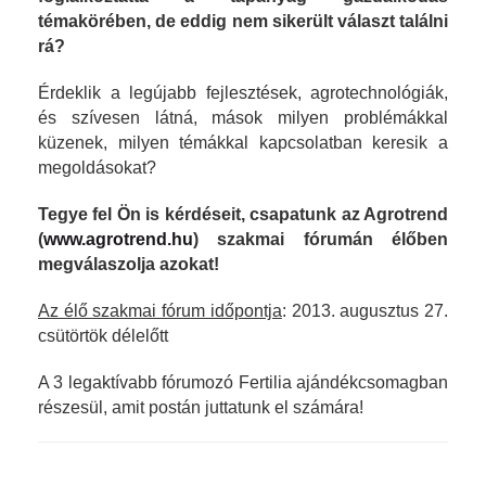
témakörében, de eddig nem sikerült választ találni
rá?
Érdeklik a legújabb fejlesztések, agrotechnológiák,
és szívesen látná, mások milyen problémákkal
küzenek, milyen témákkal kapcsolatban keresik a
megoldásokat?
Tegye fel Ön is kérdéseit, csapatunk az Agrotrend
(
www.agrotrend.hu
) szakmai fórumán élőben
megválaszolja azokat!
Az élő szakmai fórum időpontja
: 2013. augusztus 27.
csütörtök délelőtt
A 3 legaktívabb fórumozó Fertilia ajándékcsomagban
részesül, amit postán juttatunk el számára!