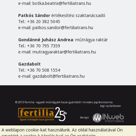
e-mail:
botka.beatrix@fertiliatrans.hu
Patkós Sándor
értékesítési szaktanácsadó
Tel.: +36 20 382 5045
e-mail:
patkos.sandor@fertiliatrans.hu
Gondánné Juhász Andrea
: műtrágya raktár
Tel.: +36 70 795 7359
e-mail:
mutragyaraktar@fertiliatrans.hu
Gazdabolt
Tel.: +36 70 508 1554
e-mail:
gazdabolt@fertiliatrans.hu
© 2015 Fertilia - egyedi műtrágyák hazai gyártótól / minden jog fenntartva.
Jogi nyilatkozat
design
A weblapon cookie-kat használunk. Az oldal használatával Ön
egyetért a cookie-k tárolásával az Ön eszközén.