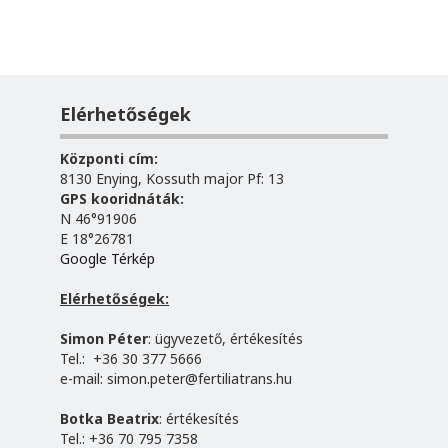
Elérhetőségek
Központi cím:
8130 Enying, Kossuth major Pf: 13
GPS kooridnáták:
N 46°91906
E 18°26781
Google Térkép
Elérhetőségek:
Simon Péter
: ügyvezető, értékesítés
Tel.: +36 30 377 5666
e-mail:
simon.peter@fertiliatrans.hu
Botka Beatrix
: értékesítés
Tel.: +36 70 795 7358