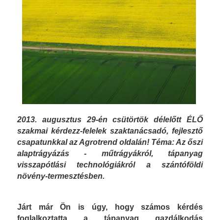
2013. augusztus 29-én csütörtök délelőtt ÉLŐ
szakmai kérdezz-felelek szaktanácsadó, fejlesztő
csapatunkkal az Agrotrend oldalán! Téma: Az őszi
alaptrágyázás - műtrágyákról, tápanyag
visszapótlási technológiákról a szántóföldi
növény-termesztésben.
Járt már Ön is úgy, hogy számos kérdés
foglalkoztatta a tápanyag gazdálkodás