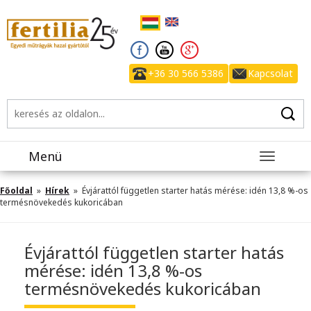
+36 30 566 5386
Kapcsolat
Menü
Toggle
navigatio
Főoldal
»
Hírek
» Évjárattól független starter hatás mérése: idén 13,8 %-os
termésnövekedés kukoricában
Évjárattól független starter hatás
mérése: idén 13,8 %-os
termésnövekedés kukoricában