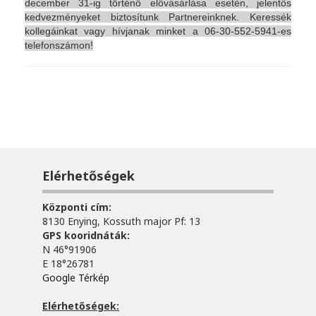
december 31-ig történő elővásárlása esetén, jelentős
kedvezményeket biztosítunk Partnereinknek. Keressék
kollegáinkat vagy hívjanak minket a 06-30-552-5941-es
telefonszámon!
Elérhetőségek
Központi cím:
8130 Enying, Kossuth major Pf: 13
GPS kooridnáták:
N 46°91906
E 18°26781
Google Térkép
Elérhetőségek: