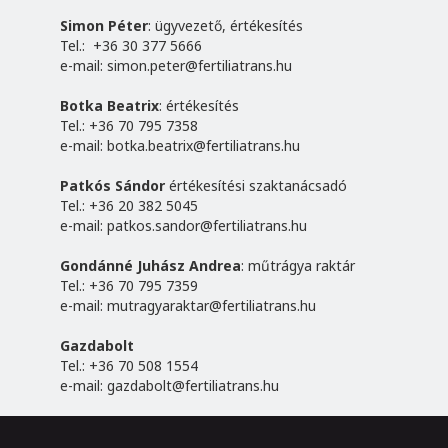
Simon Péter
: ügyvezető, értékesítés
Tel.: +36 30 377 5666
e-mail:
simon.peter@fertiliatrans.hu
Botka Beatrix
: értékesítés
Tel.: +36 70 795 7358
e-mail:
botka.beatrix@fertiliatrans.hu
Patkós Sándor
értékesítési szaktanácsadó
Tel.: +36 20 382 5045
e-mail:
patkos.sandor@fertiliatrans.hu
Gondánné Juhász Andrea
: műtrágya raktár
Tel.: +36 70 795 7359
e-mail:
mutragyaraktar@fertiliatrans.hu
Gazdabolt
Tel.: +36 70 508 1554
e-mail:
gazdabolt@fertiliatrans.hu