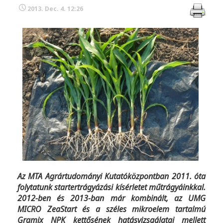
2013. Dec. 4. 12:26
Az MTA Agrártudományi Kutatóközpontban 2011. óta
folytatunk startertrágyázási kísérletet műtrágyáinkkal.
2012-ben és 2013-ban már kombinált, az UMG
MICRO ZeaStart és a széles mikroelem tartalmú
Gramix NPK kettősének hatásvizsgálatai mellett