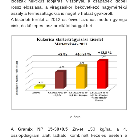
időszak hektikus időjárási viszonyai, a csapadék időbeli
rossz eloszlása, a virágzáskor bekövetkező nagymértékű
aszály a termésátlagokra is negatív hatást gyakorolt.
A kísérleti terület a 2012-es évivel azonos módon gyenge
cink, és közepes foszfor ellátottsággal bírt.
2. ábra
A
Gramix NP 15-30+0,5 Zn
-et 150 kg/ha, a 4.
oszlopdiagram alatt látható kombinált kezelés esetén a