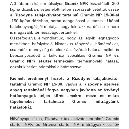
A 3. ábrán a kálium túlsúlyos
Gramix NPK
összetételt -300
kg/ha dózisban, vetés előtti telibe szórással- vetettük össze
a
Rizodyne talajaktivátor tartalmú Gramix NP 15-30
-al
-150 kg/ha dózisban, sorba adagolással kijuttatva. Utóbbi
hatékonyságát jól mutatja, hogy fele akkora dózis ellenére
is magasabb termésátlagot értünk el.
Összefoglalva elmondhatjuk, hogy az egyik legnagyobb
mértékben befolyásoló klimatikus tényezők -hőmérséklet,
csapadék mennyiség és eloszlás- évjárati hatásai mellett is
bebizonyosodott a kukorica specifikus
Gramix NP és
Gramix NPK starter
termékeink termésnövelő hatása,
egzakt kísérleti adatokkal alátámasztva.
Kiemelt eredményt hozott a Rizodyne talajaktivátor
tartalmú Gramix NP 15-30
, vagyis a
Rizodyne szerves
anyag tartalmánál fogva nagyban javította az ásványi
hatóanyagok teljes körét –makro, mezo és mikro
tápelemeket- tartalmazó Gramix műtrágyáink
hatásfokát.
Növényspecifikus, Rizodyne talajaktivátor tartalmú Gramix
starter NPK és Gramix starter NP műtrágyáink ez év