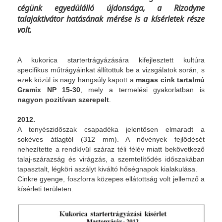
cégünk egyedülálló újdonsága, a Rizodyne
talajaktivátor hatásának mérése is a kísérletek része
volt.
A kukorica startertrágyázására kifejlesztett kultúra
specifikus műtrágyáinkat állítottuk be a vizsgálatok során, s
ezek közül is nagy hangsúly kapott a
magas cink tartalmú
Gramix NP 15-30
, mely a termelési gyakorlatban is
nagyon pozitívan szerepelt
.
2012.
A tenyészidőszak csapadéka jelentősen elmaradt a
sokéves átlagtól (312 mm). A növények fejlődését
nehezítette a rendkívül száraz téli félév miatt bekövetkező
talaj-szárazság és virágzás, a szemtelítődés időszakában
tapasztalt, légköri aszályt kiváltó hőségnapok kialakulása.
Cinkre gyenge, foszforra közepes ellátottság volt jellemző a
kísérleti területen.