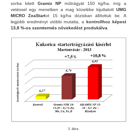
sorba kitett
Gramix NP
műtrágyát 150 kg/ha, míg a
vetéssel egy menetben a mag közelébe kijuttatott
UMG
MICRO ZeaStart
ot 15 kg/ha dózisban állítottuk be. A
legjobb eredményt utóbbi mutatta, a
kontrollhoz képest
13,8 %-os szemtermés növekedést produkálva
.
3. ábra