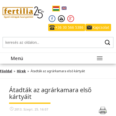
+36 30 566 5386
Kapcsolat
Menü
Toggle
navigatio
Főoldal
»
Hírek
» Átadták az agrárkamara első kártyáit
Átadták az agrárkamara első
kártyáit
2013. Szept. 25. 16:07