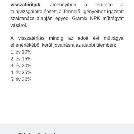
visszatérítjük,
amennyiben a területre a
talajvizsgálatra épített, a Termelő igényeihez igazított
szaktanács alapján egyedi Gramix NPK műtrágyát
vásárol.
A visszatérítés mindig az adott évi műtrágya
ellenértékéből kerül jóváírásra az alábbi ütemben:
1. év 10%
2. év 15%
3. év 20%
4. év 25%
5. év 30%