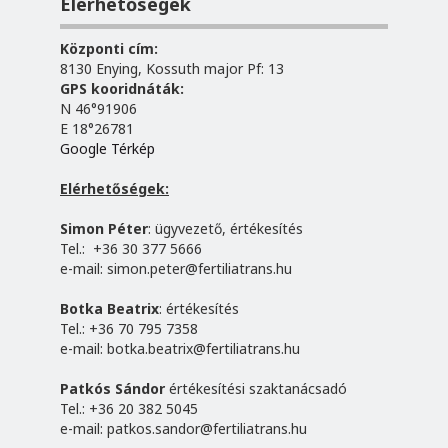
Elérhetőségek
Központi cím:
8130 Enying, Kossuth major Pf: 13
GPS kooridnáták:
N 46°91906
E 18°26781
Google Térkép
Elérhetőségek:
Simon Péter
: ügyvezető, értékesítés
Tel.: +36 30 377 5666
e-mail:
simon.peter@fertiliatrans.hu
Botka Beatrix
: értékesítés
Tel.: +36 70 795 7358
e-mail:
botka.beatrix@fertiliatrans.hu
Patkós Sándor
értékesítési szaktanácsadó
Tel.: +36 20 382 5045
e-mail:
patkos.sandor@fertiliatrans.hu