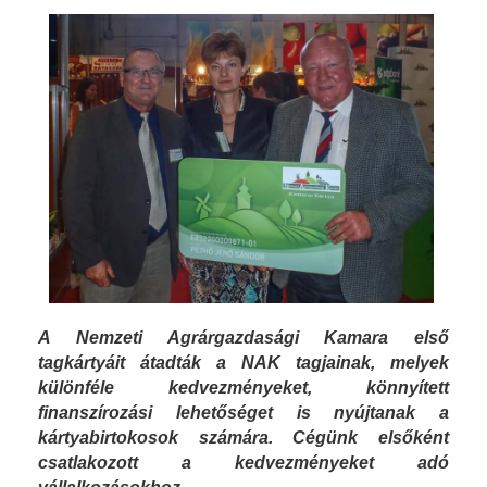
A Nemzeti Agrárgazdasági Kamara első
tagkártyáit átadták a NAK tagjainak, melyek
különféle kedvezményeket, könnyített
finanszírozási lehetőséget is nyújtanak a
kártyabirtokosok számára.
Cégünk elsőként
csatlakozott a kedvezményeket adó