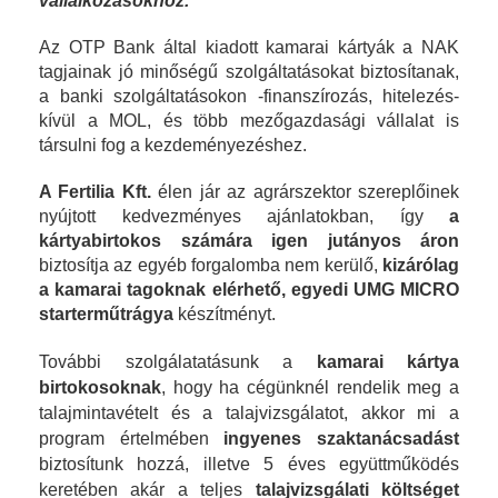
vállalkozásokhoz.
Az OTP Bank által kiadott kamarai kártyák a NAK
tagjainak jó minőségű szolgáltatásokat biztosítanak,
a banki szolgáltatásokon -finanszírozás, hitelezés-
kívül a MOL, és több mezőgazdasági vállalat is
társulni fog a kezdeményezéshez.
A Fertilia Kft.
élen jár az agrárszektor szereplőinek
nyújtott kedvezményes ajánlatokban, így
a
kártyabirtokos számára igen jutányos áron
biztosítja az egyéb forgalomba nem kerülő,
kizárólag
a kamarai tagoknak elérhető, egyedi UMG MICRO
starterműtrágya
készítményt.
További szolgálatatásunk a
kamarai kártya
birtokosoknak
, hogy ha cégünknél rendelik meg a
talajmintavételt és a talajvizsgálatot, akkor mi a
program értelmében
ingyenes szaktanácsadást
biztosítunk hozzá, illetve 5 éves együttműködés
keretében akár a teljes
talajvizsgálati költséget