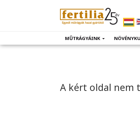
MŰTRÁGYÁINK
NÖVÉNYK
A kért oldal nem 