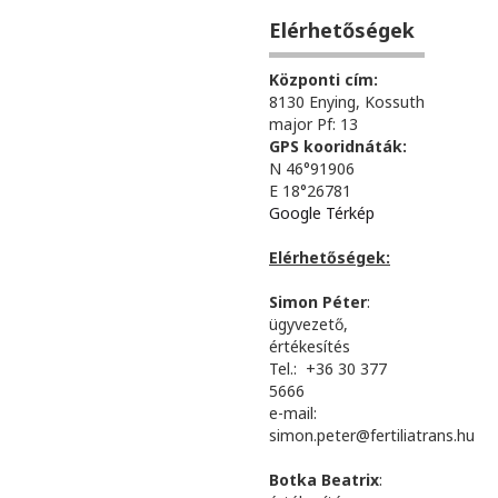
Elérhetőségek
Központi cím:
8130 Enying, Kossuth
major Pf: 13
GPS kooridnáták:
N 46°91906
E 18°26781
Google Térkép
Elérhetőségek:
Simon Péter
:
ügyvezető,
értékesítés
Tel.: +36 30 377
5666
e-mail:
simon.peter@fertiliatrans.hu
Botka Beatrix
: