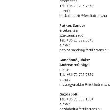
értékesítés
Tel.: +36 70 795 7358
e-mail:
botka.beatrix@fertiliatrans.hu
Patkós Sándor
értékesítési
szaktanácsadó
Tel.: +36 20 382 5045
e-mail:
patkos.sandor@fertiliatrans.hu
Gondánné Juhász
Andrea
: műtrágya
raktár
Tel.: +36 70 795 7359
e-mail:
mutragyaraktar@fertiliatrans.h
Gazdabolt
Tel.: +36 70 508 1554
e-mail:
gazdabolt@fertiliatrans.hu