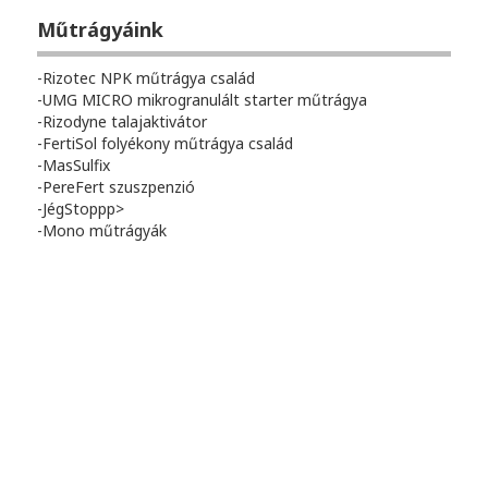
Műtrágyáink
Rizotec NPK műtrágya család
UMG MICRO mikrogranulált starter műtrágya
Rizodyne talajaktivátor
FertiSol folyékony műtrágya család
MasSulfix
PereFert szuszpenzió
JégStoppp>
Mono műtrágyák