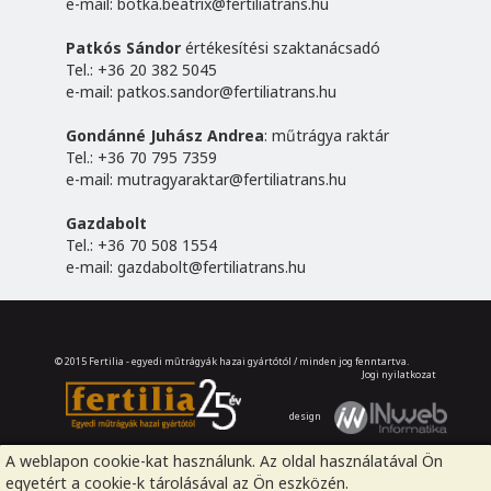
e-mail:
botka.beatrix@fertiliatrans.hu
Patkós Sándor
értékesítési szaktanácsadó
Tel.: +36 20 382 5045
e-mail:
patkos.sandor@fertiliatrans.hu
Gondánné Juhász Andrea
: műtrágya raktár
Tel.: +36 70 795 7359
e-mail:
mutragyaraktar@fertiliatrans.hu
Gazdabolt
Tel.: +36 70 508 1554
e-mail:
gazdabolt@fertiliatrans.hu
© 2015 Fertilia - egyedi műtrágyák hazai gyártótól / minden jog fenntartva.
Jogi nyilatkozat
design
A weblapon cookie-kat használunk. Az oldal használatával Ön
egyetért a cookie-k tárolásával az Ön eszközén.