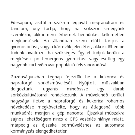
Édesapám, akitől a szakma legjavát megtanultam és
tanulom, úgy tartja, hogy ha sokszor kimegyünk
szemlézni, akkor nem érhetnek bennünket kellemetlen
meglepetések. Ha állandóan szem előtt tartjuk a
gyomosodást, vagy a kártevők jelenlétét, akkor időben be
tudunk avatkozni ha szükséges. Így el tudjuk kerülni a
megkésett postemergens gyomírtást vagy esetleg egy
nagyobb kártevő rovar populáció felszaporodását.
Gazdaságunkban tegnap fejeztük be a kukorica és
napraforgó sorközművelését. Nyújtott műszakban
dolgoztunk, ugyanis mindössze egy darab
sorközkultivátorral rendelkezünk. A művelendő terület
nagysága illetve a napraforgó és kukorica rohamos
növekedése megkövetelte, hogy az átlagosnál több
munkaórát menjen a gép naponta. Éjszakai műszakra
sajnos lehetőségem nincs a GPS vezérlés hiánya miatt,
márpedig az éjszakai sorműveléshez az automata
kormányzás elengedhetetlen.