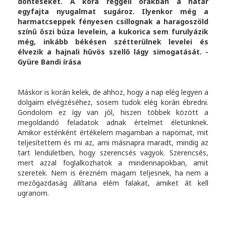
döntéseket. A kora reggeli órákban a határ
egyfajta nyugalmat sugároz. Ilyenkor még a
harmatcseppek fényesen csillognak a haragoszöld
színű őszi búza levelein, a kukorica sem furulyázik
még, inkább békésen szétterülnek levelei és
élvezik a hajnali hűvös szellő lágy simogatását. -
Gyüre Bandi írása
Máskor is korán kelek, de ahhoz, hogy a nap elég legyen a
dolgaim elvégzéséhez, sosem tudok elég korán ébredni.
Gondolom ez így van jól, hiszen többek között a
megoldandó feladatok adnak értelmet életünknek.
Amikor esténként értékelem magamban a napomat, mit
teljesítettem és mi az, ami másnapra maradt, mindig az
tart lendületben, hogy szerencsés vagyok. Szerencsés,
mert azzal foglalkozhatok a mindennapokban, amit
szeretek. Nem is érezném magam teljesnek, ha nem a
mezőgazdaság állítana elém falakat, amiket át kell
ugranom.