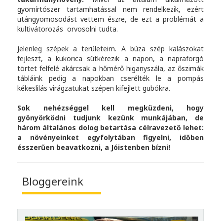
gyomírtószer tartamhatással nem rendelkezik, ezért
utángyomosodást vettem észre, de ezt a problémát a
kultivátorozás orvosolni tudta.
Jelenleg szépek a területeim. A búza szép kalászokat
fejleszt, a kukorica sütkérezik a napon, a napraforgó
törtet felfelé akárcsak a hőmérő higanyszála, az őszimák
tábláink pedig a napokban cserélték le a pompás
kékeslilás virágzatukat szépen kifejlett gubókra.
Sok nehézséggel kell megküzdeni, hogy
gyönyörködni tudjunk kezünk munkájában, de
három általános dolog betartása célravezető lehet:
a növényeinket egyfolytában figyelni, időben
ésszerűen beavatkozni, a Jóistenben bízni!
Bloggereink