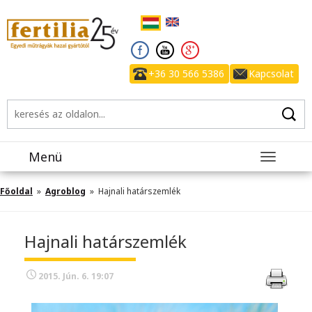
+36 30 566 5386
Kapcsolat
Menü
Toggle
navigatio
Főoldal
»
Agroblog
» Hajnali határszemlék
Hajnali határszemlék
2015. Jún. 6. 19:07