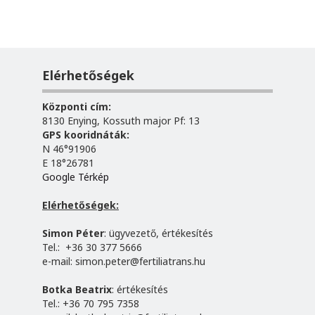
Elérhetőségek
Központi cím:
8130 Enying, Kossuth major Pf: 13
GPS kooridnáták:
N 46°91906
E 18°26781
Google Térkép
Elérhetőségek:
Simon Péter
: ügyvezető, értékesítés
Tel.: +36 30 377 5666
e-mail:
simon.peter@fertiliatrans.hu
Botka Beatrix
: értékesítés
Tel.: +36 70 795 7358