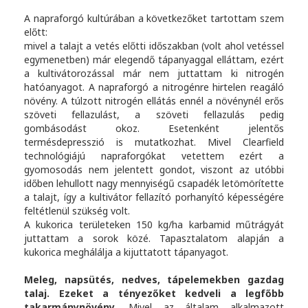
A napraforgó kultúrában a következőket tartottam szem
előtt:
mivel a talajt a vetés előtti időszakban (volt ahol vetéssel
egymenetben) már elegendő tápanyaggal elláttam, ezért
a kultivátorozással már nem juttattam ki nitrogén
hatóanyagot. A napraforgó a nitrogénre hirtelen reagáló
növény. A túlzott nitrogén ellátás ennél a növénynél erős
szöveti fellazulást, a szöveti fellazulás pedig
gombásodást okoz. Esetenként jelentős
termésdepresszió is mutatkozhat. Mivel Clearfield
technológiájú napraforgókat vetettem ezért a
gyomosodás nem jelentett gondot, viszont az utóbbi
időben lehullott nagy mennyiségű csapadék letömörítette
a talajt, így a kultivátor fellazító porhanyító képességére
feltétlenül szükség volt.
A kukorica területeken 150 kg/ha karbamid műtrágyát
juttattam a sorok közé. Tapasztalatom alapján a
kukorica meghálálja a kijuttatott tápanyagot.
Meleg, napsütés, nedves, tápelemekben gazdag
talaj. Ezeket a tényezőket kedveli a legfőbb
takarmánynövény.
Mivel az általam alkalmazott